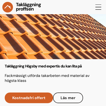
Takläggning Högsby med expertis du kan lita på
Fackmässigt utförda takarbeten med material av
högsta klass
Kostnadsfri offert
Läs mer